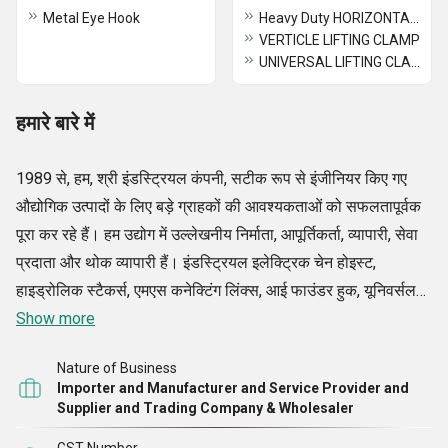
Metal Eye Hook
Heavy Duty HORIZONTAL LIFTING CLAMP
VERTICLE LIFTING CLAMP
UNIVERSAL LIFTING CLAMP
हमारे बारे में
1989 से, हम, श्री इंडस्ट्रियल कंपनी, सटीक रूप से इंजीनियर किए गए
औद्योगिक उत्पादों के लिए बड़े ग्राहकों की आवश्यकताओं को सफलतापूर्वक
पूरा कर रहे हैं। हम उद्योग में उल्लेखनीय निर्माता, आपूर्तिकर्ता, व्यापारी, सेवा
प्रदाता और थोक व्यापारी हैं। इंडस्ट्रियल इलेक्ट्रिक चेन होइस्ट,
हाइड्रोलिक स्टैकर्स, एमएस कनेक्टिंग लिंक्स, आई फाउंडर हुक, यूनिवर्सल
लिफ्टिंग क्लैम्प्स और अन्य उत्पादों की अपनी मांगों को पूरा करने के लिए देश
Show more
भर के ग्राहक हमारे साथ जुड़ते हैं।
Nature of Business
हम अधिकतम ग्राहक संतुष्टि प्रदान करने के लिए प्रतिस्पर्धी कीमतों पर
Importer and Manufacturer and Service Provider and
उत्पादों की एक विस्तृत विविधता लाते हैं। इसके अलावा, हम अपनी सभी
Supplier and Trading Company & Wholesaler
व्यावसायिक गतिविधियों को कारगर बनाने का भी प्रयास करते हैं, सभी ऑर्डर