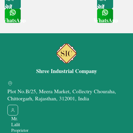
भेजें
भेजें
WhatsApp
WhatsApp
Get Latest Price
Get Latest Price
Shree Industrial Company
Plot No.B/25, Meera Market, Collectry Chouraha,
Chittorgarh, Rajasthan, 312001, India
Mr.
Lalit
Proprietor