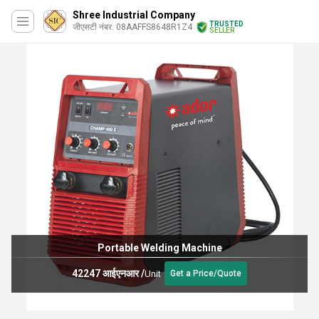
Shree Industrial Company
TRUSTED
जीएसटी नंबर. 08AAFFS8648R1Z4
SELLER
Portable Welding Machine
42247 आईएनआर
/
Unit
Get a Price/Quote