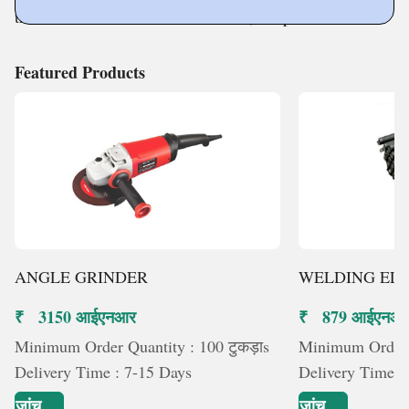
trusted vendors in the market. Thus, the products are
Featured Products
ANGLE GRINDER
WELDING EL
₹ 3150 आईएनआर
₹ 879 आईएनआ
Minimum Order Quantity : 100 टुकड़ाs
Minimum Order 
Delivery Time : 7-15 Days
Delivery Time :
जांच
जांच